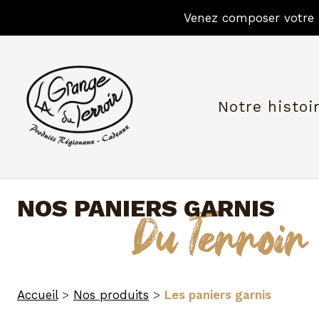
Venez composer votre 
Aller
au
contenu
Notre histoi
NOS PANIERS GARNIS
Du Terroir
Accueil
>
Nos produits
>
Les paniers garnis