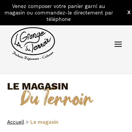
Venez composer votre panier garni au
magasin ou commandez-le directement par
X
Aller
téléphone
au
contenu
LE MAGASIN
Du Terroir
Accueil
>
Le magasin